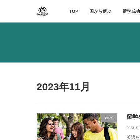
コ
ナ
ン
ビ
TOP
国から選ぶ
留学成
テ
ゲ
ン
ー
ツ
シ
へ
ョ
ス
ン
キ
に
ッ
移
プ
動
2023年11月
留学
その他
2023-11
英語を