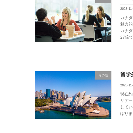
2023-11-
カナダ
魅力的
カナダ
27倍
留学
その他
2023-11
現在約
リデー
してい
ぼりま