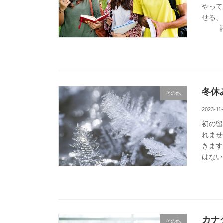
やって
せる、
語学プ
冬休
その他
2023-11
初の留
れませ
きます
はない
カナ
その他