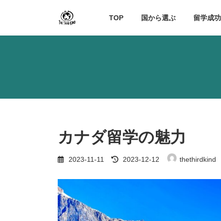
コ
ナ
ン
ビ
TOP
国から選ぶ
留学成
テ
ゲ
ン
ー
ツ
シ
へ
ョ
ス
ン
キ
に
ッ
移
プ
動
カナダ留学の魅力
最
2023-11-11
2023-12-12
thethirdkind
終
更
新
日
時
: