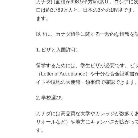
カナダは面積が998.5平方kmあり、ロシア
口は約3,789万人と、日本の3分の1程度で
ます。
以下に、カナダ留学に関する一般的な情報を
1. ビザと入国許可:
留学するためには、学生ビザが必要です。ビ
（Letter of Acceptance）や十分
イトや現地の大使館・領事館で確認できます
2. 学校選び:
カナダには高品質な大学やカレッジが数多く
リオールなど）や地方にキャンパスが広がっ
す。